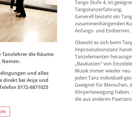
Tango Stufe 4, ist geeign
Tangotanzerfahrung.
Generell besteht ein Tan
zusammenhängenden Kurs
Anfangs- und Endtermin.
Obwohl es sich beim Tan
Improvisationstanz handel
ge Tanzlehrer die Räume
Tanzelementen herausgeb
em Namen.
„Baukasten“ von Einzelel
Musik immer wieder neu 
bedingungen und alles
jeden Tanz individuell ges
e direkt bei Anja und
Geeignet für Menschen, d
Telefon 0172-6871025
Körperbewegung haben. Hi
die aus anderen Paartän
cht