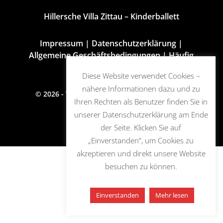
Hillersche Villa Zittau – Kinderballett
Impressum
|
Datenschutzerklärung
|
Allgemeine Geschäftsbedingungen
|
Häufig
gestellte Fragen
Diese Website verwendet Cookies –
nähere Informationen dazu und zu
© 2026 - Tanz-Etage-Görlitz e.V. - Alle Rechte
Ihren Rechten als Benutzer finden Sie in
vorbehalten.
unserer Datenschutzerklärung am Ende
der Seite. Klicken Sie auf
„Einverstanden“, um Cookies zu
akzeptieren und direkt unsere Website
besuchen zu können.
Einverstanden
Mehr lesen